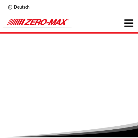
Deutsch
Was
ist
ein
Overhung
Load
Adaptor
(OHLA)?
Home
News
Was ist ein Overhung Load Adaptor (OHLA)?