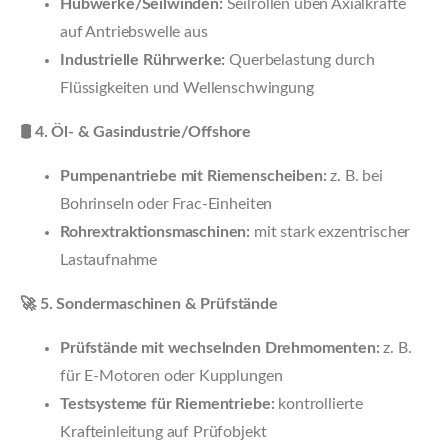
Hubwerke/Seilwinden:
Seilrollen üben Axialkräfte
auf Antriebswelle aus
Industrielle Rührwerke:
Querbelastung durch
Flüssigkeiten und Wellenschwingung
🛢️ 4. Öl- & Gasindustrie/Offshore
Pumpenantriebe mit Riemenscheiben:
z. B. bei
Bohrinseln oder Frac-Einheiten
Rohrextraktionsmaschinen:
mit stark exzentrischer
Lastaufnahme
🚀 5. Sondermaschinen & Prüfstände
Prüfstände mit wechselnden Drehmomenten:
z. B.
für E-Motoren oder Kupplungen
Testsysteme für Riementriebe:
kontrollierte
Krafteinleitung auf Prüfobjekt