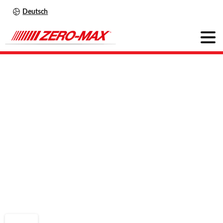
Deutsch
CD
Kupplung
Single
Flex
8A-FM-FM
/
12A-FM-FM