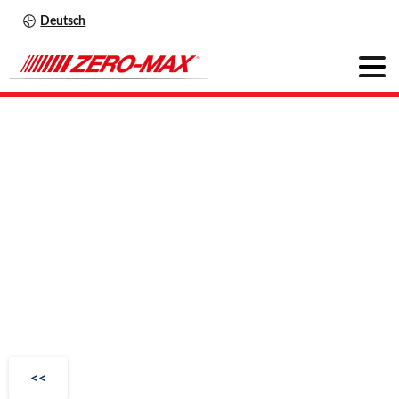
Deutsch
OHLA
Serie
410F
<<