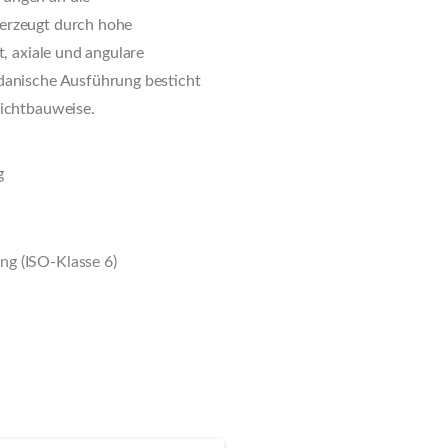
berzeugt durch hohe
t, axiale und angulare
danische Ausführung besticht
eichtbauweise.
g
g (ISO-Klasse 6)