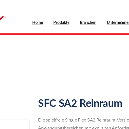
Home
Produkte
Branchen
Unternehme
Servoflex
SFC
SA2
Reinrau
SFC SA2 Reinraum
Die spielfreie Single Flex SA2 Reinraum-Versio
Anwendungsbereichen mit expliziten Anforde