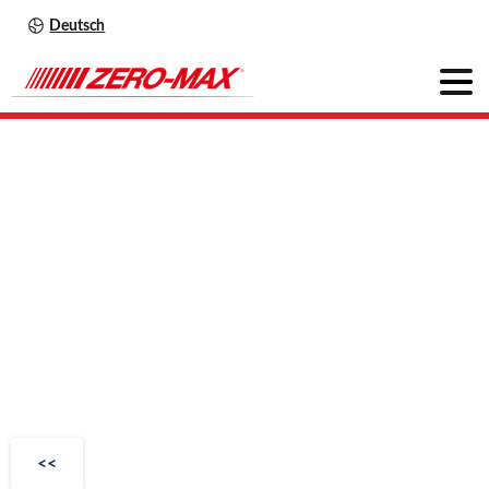
Deutsch
Servoflex
SFF
DS
K
<<