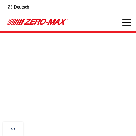
Deutsch
Servoflex
SFS
S
<<