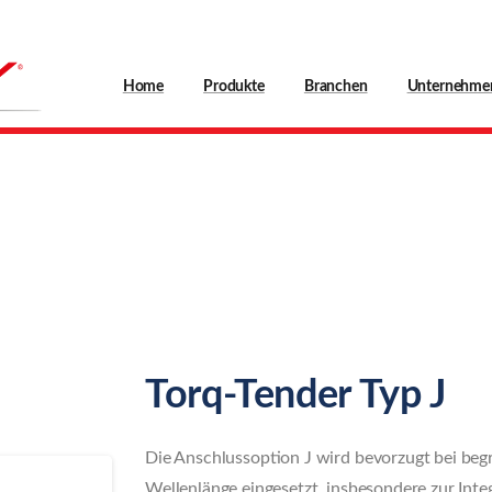
Home
Produkte
Branchen
Unternehme
Torq-Tender
Typ
J
Torq-Tender Typ J
Die Anschlussoption J wird bevorzugt bei begr
Wellenlänge eingesetzt, insbesondere zur Int