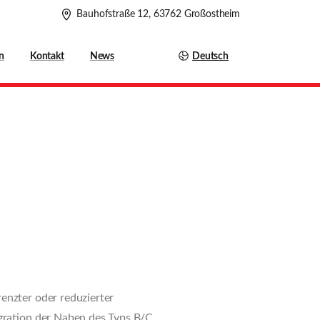
Bauhofstraße 12, 63762 Großostheim
Deutsch
n
Kontakt
News
enzter oder reduzierter
egration der Naben des Typs B/C