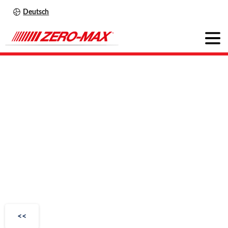
Deutsch
CD
Kupplung
Single
Flex
6A
<<